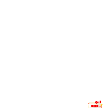
巴萨1亿欧求购阿尔瓦雷斯遭拒同…
下一篇：
潘德夫回应穆帅言论称劳塔罗有能
延伸阅读