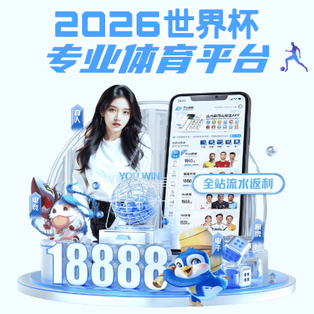
注册入口
leyu乐鱼在线官网
APP与网页
版入口｜畅享全球体育赛事与
数据服务
欢迎访问
leyu乐鱼在线官网
，提供全面覆盖足
球、篮球、电竞等项目的赛事资讯与数据内容，
支持
APP下载
与
网页使用
，每日同步更新千场
比赛，聚焦热门体育内容， 助您轻松获取赛事
动态，掌握比赛节奏。