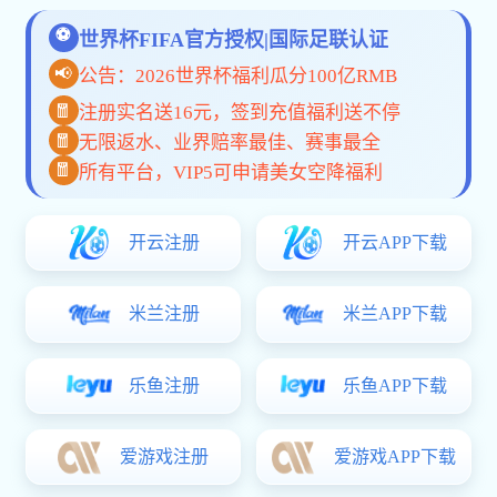
手机App
网页版
TA球员匿名投票揭晓最不深印
象主帅老里紧随其后雷迪克与
乌度卡平分秋色
2026-07-09 01:39
0 次阅读
首页
/
体育热讯