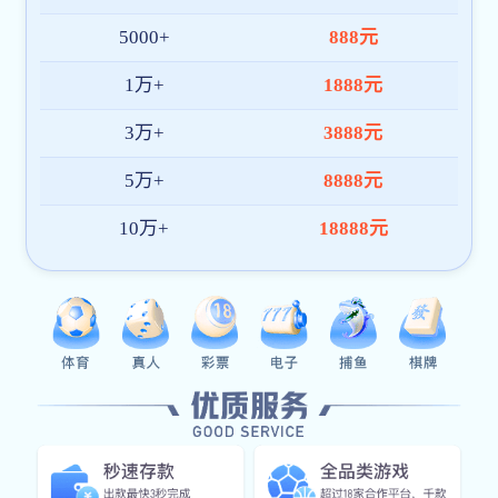
在职业篮球联赛中，主教练是球队战术部署和精神领
袖的重要角色。球员对于主帅的印象直接影响到他们
在比赛中的表现和努力程度。如果球员对教练有良好
的印象，他们更可能全力以赴，执行战术，并保持积
极态度。
相反，如果球员对主帅的印象较差，这可能导致球队
士气低落，甚至出现内讧。这样的情况往往会让球队
在竞争中处于劣势。因此，从某种意义上讲，球员们
对于教练的评价不仅仅是个人感受，更是团队成功与
否的重要因素。
近年来，越来越多的数据分析开始关注这个问题，通
过收集和研究球员反馈，可以帮助管理层更好地理解
球队状况与潜在问题，为未来决策提供参考依据。