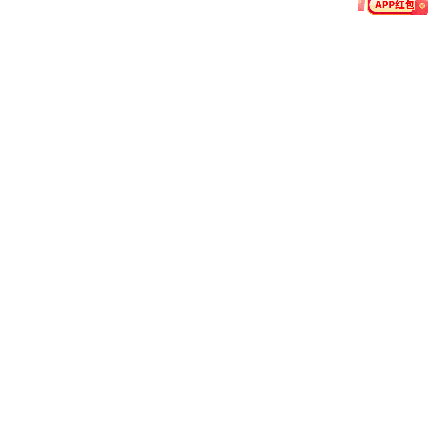
杨毅分析文班亚马与詹姆斯科比乔丹的差
本文将通过杨毅对文班亚马与历史顶级球员詹姆斯、科比、
乔丹之间...
2026-07-14