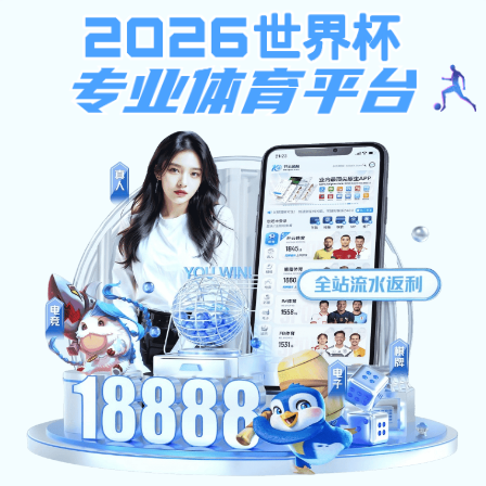
注册入口
leyu乐鱼在线官网
APP与网页
版入口｜畅享全球体育赛事与
数据服务
欢迎访问
leyu乐鱼在线官网
，提供全面覆盖足
球、篮球、电竞等项目的赛事资讯与数据内容，
支持
APP下载
与
网页使用
，每日同步更新千场
比赛，聚焦热门体育内容， 助您轻松获取赛事
动态，掌握比赛节奏。