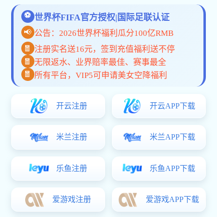
手机App
网页版
科特迪瓦世界杯球员身价分析
总额达515亿欧扬迪奥曼德价
值7500万欧
2026-06-26 06:07
43 次阅读
首页
/
体育热讯