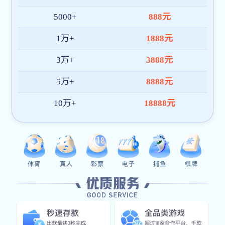
科特迪瓦，作为西非的一颗璀璨明珠，其足球历史悠
久且辉煌。自上世纪70年代以来，该国便开始致力于
通过体育提升国家形象，尤其是在足球领域。国内联
赛逐渐成熟，为年轻球员提供了成长的平台，使得许
多优秀人才崭露头角。
随着经济的发展和基础设施的改善，越来越多的青少
年开始参与到足球训练中。这为国家队输送了大量有
潜力的年轻球员，使得科特迪瓦能够在国际赛事中占
据一席之地。此外，政府和相关机构也加大了对足球
项目的投入，从而推动了整体水平的提升。
在国际比赛中，科特迪瓦曾多次获得非洲杯冠军，并
在世界杯舞台上展现出色表现，这不仅提高了球队声
望，也吸引了众多国外俱乐部的关注。这些成功经历