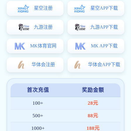
本文将对科特迪瓦国家足球队在世界杯中的球员身价
进行深入分析，整体身价总额达到5.15亿欧元，其中
扬迪·奥曼德的个人身价高达7500万欧元。文章将从四
个主要方面展开讨论：首先是科特迪瓦足球的发展背
景和成就；其次是当前球员的市场价值及其影响因
素；第三部分探讨扬迪·奥曼德的职业生涯与技术特
点；最后，将分析未来趋势对科特迪瓦足球的潜在影
响。通过这些分析，我们可以全面了解科特迪瓦足球
在国际舞台上的表现与未来发展潜力。
1、科特迪瓦足球的发展背景